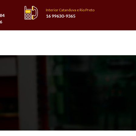
Interior Catanduva e Rio Preto
484
16 99630-9365
6