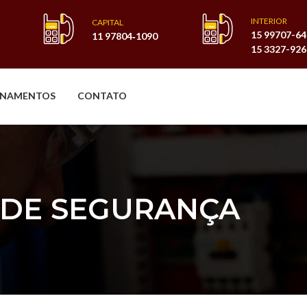
INTERIOR
CAPITAL
15 99707-6
11 97804‑1090
15 3327-926
INAMENTOS
CONTATO
 DE SEGURANÇA