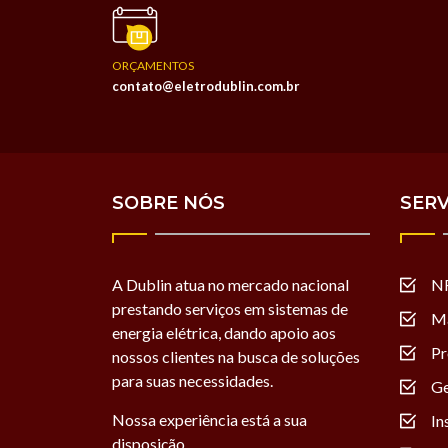
ORÇAMENTOS
contato@eletrodublin.com.br
SOBRE NÓS
SERV
A Dublin atua no mercado nacional
N
prestando serviços em sistemas de
Ma
energia elétrica, dando apoio aos
Pr
nossos clientes na busca de soluções
para suas necessidades.
Ge
Nossa experiência está a sua
In
disposição.